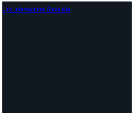
Liga Internacional Socialista
Continentes
Programa
Documentos y Declaraciones
Campañas
Polémicas
Fechas
¿Quiénes somos?
Congresos
Aquí nos encuentra
Videos
Facebook
Instagram
Mail