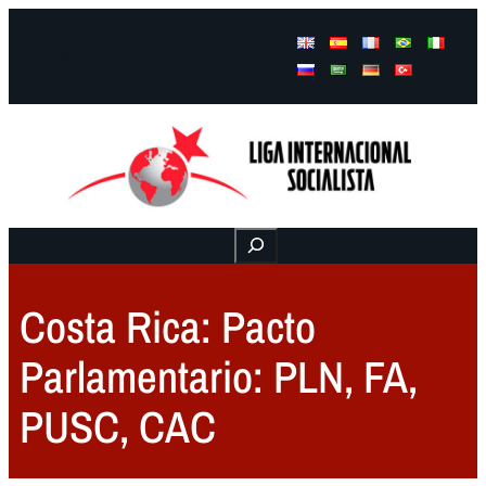
Facebook
Instagram
Mail
Buscar
Costa Rica: Pacto
Parlamentario: PLN, FA,
PUSC, CAC