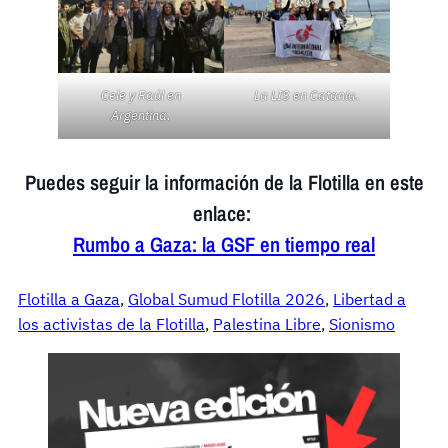
Cele y Raúl
en
La LIS en Catania.
Argentina.
Puedes seguir la información de la Flotilla en este
enlace:
Rumbo a Gaza: la GSF en tiempo real
Flotilla a Gaza
, 
Global Sumud Flotilla 2026
, 
Libertad a
los activistas de la Flotilla
, 
Palestina Libre
, 
Sionismo