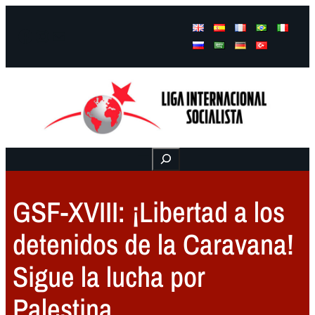
Facebook
Instagram
Mail
Buscar
GSF-XVIII: ¡Libertad a los
detenidos de la Caravana!
Sigue la lucha por
Palestina