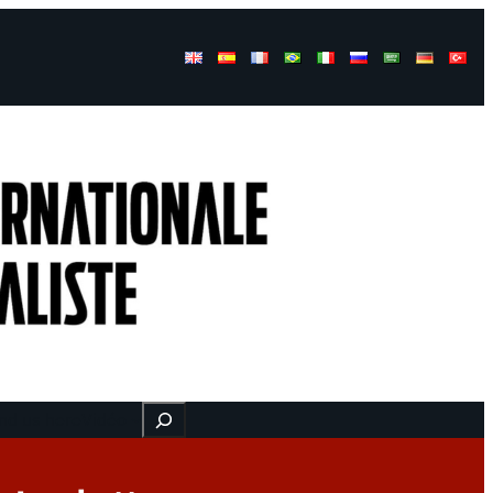
Buscar
nd us here
Vidéo