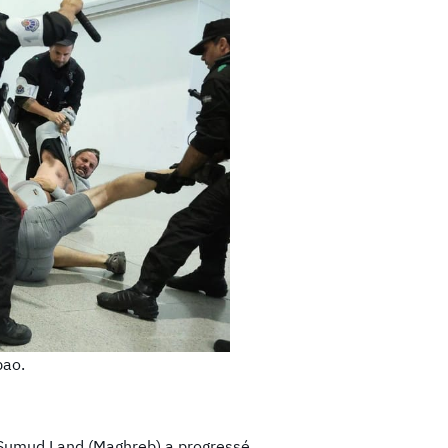
bao.
e Sumud Land (Maghreb) a progressé,