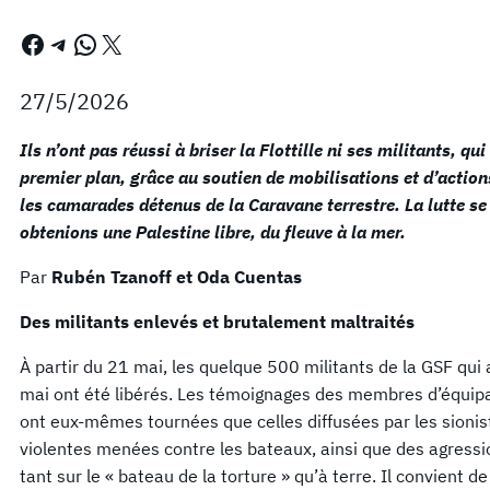
Facebook
Telegram
WhatsApp
X
27/5/2026
Ils n’ont pas réussi à briser la Flottille ni ses militants, q
premier plan, grâce au soutien de mobilisations et d’actions
les camarades détenus de la Caravane terrestre. La lutte se
obtenions une Palestine libre, du fleuve à la mer.
Par
Rubén Tzanoff et Oda Cuentas
Des militants enlevés et brutalement maltraités
À partir du 21 mai, les quelque 500 militants de la GSF qui 
mai ont été libérés. Les témoignages des membres d’équipage
ont eux-mêmes tournées que celles diffusées par les sioni
violentes menées contre les bateaux, ainsi que des agress
tant sur le « bateau de la torture » qu’à terre. Il convient d