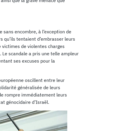
 ainsi que la grave menace que
ine sans encombre, à l’exception de
rs qu’ils tentaient d’embrasser leurs
é victimes de violentes charges
. Le scandale a pris une telle ampleur
ntant ses excuses pour la
uropéenne oscillent entre leur
olidarité généralisée de leurs
er de rompre immédiatement leurs
at génocidaire d’Israël.