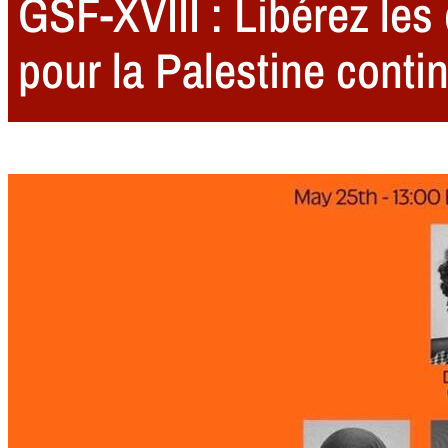
GSF-XVIII : Libérez les
pour la Palestine conti