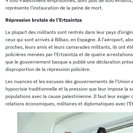
9 000 Palestiniens emprisonnés, dont plus de 400 enfants,
représente l’instauration de la peine de mort.
Répression brutale de l’Ertzaintza
La plupart des militants sont rentrés dans leur pays d’orig
ceux qui sont arrivés à Bilbao, en Espagne. À l’aéroport, alo
proches, leurs amis et leurs camarades militants, ils ont ét
policières menées par l’Ertzaintza et de quatre arrestations
que le gouvernement basque a publié une déclaration prése
disproportion de la répression policière.
Les nuances et les excuses des gouvernements de l’Union e
hypocrisie traditionnelle et la pression que leur impose la s
populations avec la cause palestinienne. Il faut leur exig
relations économiques, militaires et diplomatiques avec l’Ét