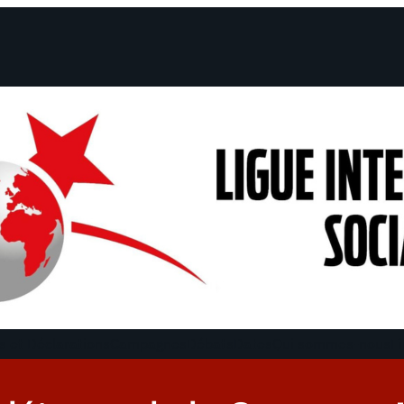
 et Déclarations
Campagnes
Débats
Dates
Qui sommes-nous
Fi