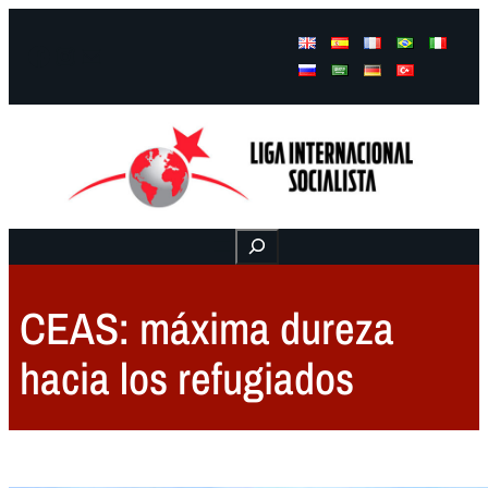
Facebook
Instagram
Mail
Buscar
CEAS: máxima dureza
hacia los refugiados