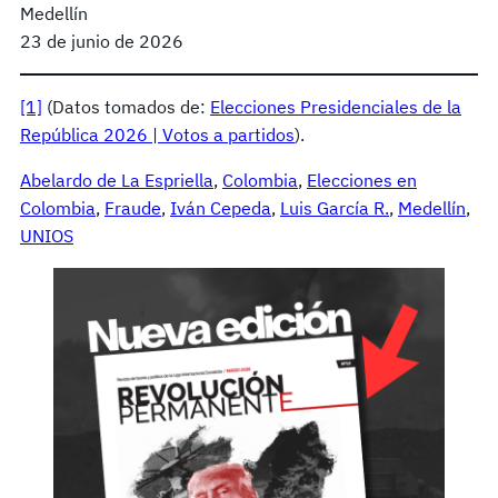
Medellín
23 de junio de 2026
[1]
(Datos tomados de:
Elecciones Presidenciales de la
República 2026 | Votos a partidos
).
Abelardo de La Espriella
, 
Colombia
, 
Elecciones en
Colombia
, 
Fraude
, 
Iván Cepeda
, 
Luis García R.
, 
Medellín
, 
UNIOS