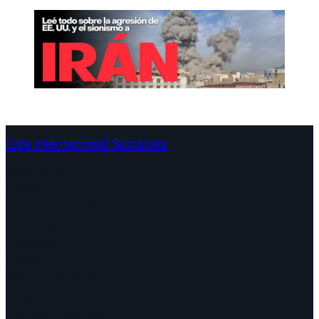
Liga Internacional Socialista
Continentes
Programa
Documentos y Declaraciones
Campañas
Polémicas
Fechas
¿Quiénes somos?
Congresos
Aquí nos encuentra