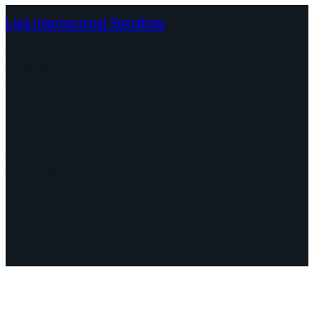
Liga Internacional Socialista
Continentes
Programa
Documentos y Declaraciones
Campañas
Polémicas
Fechas
¿Quiénes somos?
Congresos
Aquí nos encuentra
Videos
Facebook
Instagram
Mail