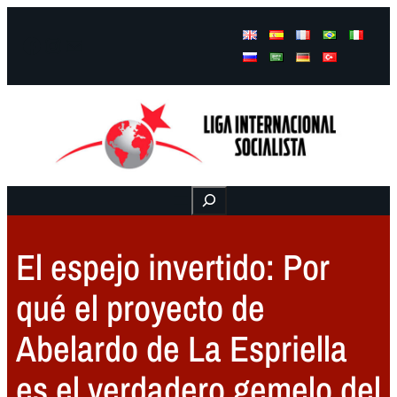
Facebook
Instagram
Mail
Buscar
El espejo invertido: Por
qué el proyecto de
Abelardo de La Espriella
es el verdadero gemelo del