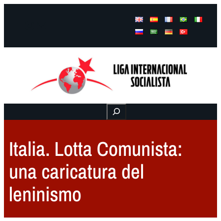
Facebook
Instagram
Mail
Buscar
Italia. Lotta Comunista:
una caricatura del
leninismo