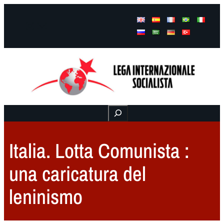
Facebook
Instagram
Mail
Buscar
Italia. Lotta Comunista :
una caricatura del
leninismo