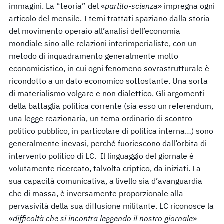
immagini. La “teoria” del «
partito-scienz
a» impregna ogni
articolo del mensile. I temi trattati spaziano dalla storia
del movimento operaio all’analisi dell’economia
mondiale sino alle relazioni interimperialiste, con un
metodo di inquadramento generalmente molto
economicistico, in cui ogni fenomeno sovrastrutturale è
ricondotto a un dato economico sottostante. Una sorta
di materialismo volgare e non dialettico. Gli argomenti
della battaglia politica corrente (sia esso un referendum,
una legge reazionaria, un tema ordinario di scontro
politico pubblico, in particolare di politica interna…) sono
generalmente inevasi, perché fuoriescono dall’orbita di
intervento politico di LC. Il linguaggio del giornale è
volutamente ricercato, talvolta criptico, da iniziati. La
sua capacità comunicativa, a livello sia d’avanguardia
che di massa, è inversamente proporzionale alla
pervasività della sua diffusione militante. LC riconosce la
«
difficoltà
che
si
incontra
leggendo
il
nostro
giornale
»