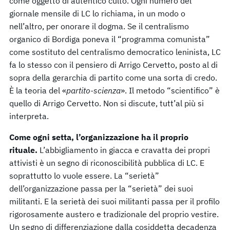
come oggetto di autentico culto. Ogni numero del
giornale mensile di LC lo richiama, in un modo o
nell’altro, per onorare il dogma. Se il centralismo
organico di Bordiga poneva il “programma comunista”
come sostituto del centralismo democratico leninista, LC
fa lo stesso con il pensiero di Arrigo Cervetto, posto al di
sopra della gerarchia di partito come una sorta di credo.
È la teoria del «
partito-scienza
». Il metodo “scientifico” è
quello di Arrigo Cervetto. Non si discute, tutt’al più si
interpreta.
Come ogni setta, l’organizzazione ha il proprio
rituale.
L’abbigliamento in giacca e cravatta dei propri
attivisti è un segno di riconoscibilità pubblica di LC. E
soprattutto lo vuole essere. La “serietà”
dell’organizzazione passa per la “serietà” dei suoi
militanti. E la serietà dei suoi militanti passa per il profilo
rigorosamente austero e tradizionale del proprio vestire.
Un segno di differenziazione dalla cosiddetta decadenza