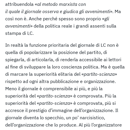
attribuendola «
al
metodo
marxista
con
il
quale
il
giornale
osserva
e
giudica
gli
avvenimenti
». Ma
così non è. Anche perché spesso sono proprio «
gli
avvenimenti
» della politica reale i grandi assenti sulla
stampa di LC.
In realtà la funzione prioritaria del giornale di LC non è
quella di popolarizzare la posizione del partito, di
spiegarla, di articolarla, di renderla accessibile ai lettori
al fine di sviluppare la loro coscienza politica. Ma è quella
di marcare la superiorità elitaria del «
partito-scienza
»
rispetto ad ogni altra pubblicazione e organizzazione.
Meno il giornale è comprensibile ai più, e più la
superiorità del «
partito-scienza
» è comprovata. Più la
superiorità del «
partito-scienza
» è comprovata, più si
accresce il prestigio d’immagine dell’organizzazione. Il
giornale diventa lo specchio, un po’ narcisistico,
dell’organizzazione che lo produce. Al più l’organizzatore