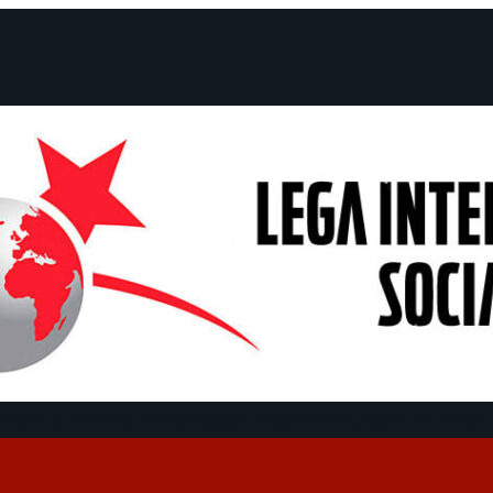
menti e Dichiarazioni
Campagne
Dibattiti
Date
About us
Find us 