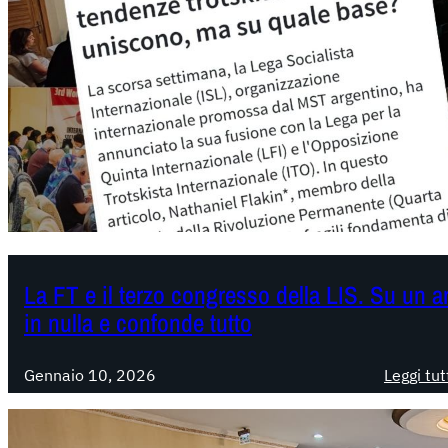
La FT e il terzo congresso della LIS. Su un a
in nulla e confonde tutto
Gennaio 10, 2026
Leggi tut