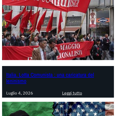
Italia. Lotta Comunista : una caricatura del
leninismo
:
Luglio 4, 2026
Leggi tutto
I
t
a