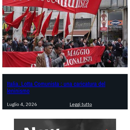
Italia. Lotta Comunista : una caricatura del
leninismo
:
Luglio 4, 2026
Leggi tutto
I
t
a