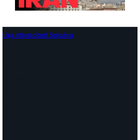
Liga Internacional Socialista
Continentes
Programa
Documentos y Declaraciones
Campañas
Polémicas
Fechas
¿Quiénes somos?
Congresos
Aquí nos encuentra
Videos
Facebook
Instagram
Mail