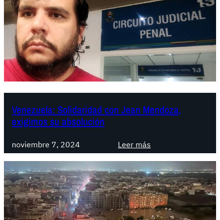
t
r
a
l
i
a
:
M
a
Venezuela: Solidaridad con Jean Mendoza,
r
exigimos su absolución
x
i
:
noviembre 7, 2024
Leer más
s
V
m
e
2
n
0
e
2
z
6
u