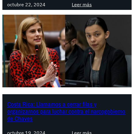
o
t
:
octubre 22, 2024
Leer más
n
a
D
d
d
e
e
u
c
n
r
l
a
a
a
d
c
r
o
o
a
s
n
c
g
i
r
ó
e
n
s
d
a
e
Costa Rica: Llamamos a cerrar filas y
l
l
organizarnos para luchar contra el narcogobierno
.
c
de Chaves
P
o
a
l
:
octubre 19, 2024
Leer más