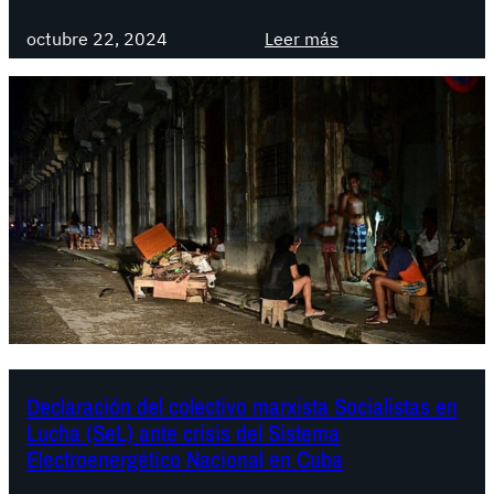
a
l
o
d
e
:
octubre 22, 2024
Leer más
s
d
y
P
e
A
e
m
n
r
o
d
ú
c
e
:
r
r
c
á
s
o
t
o
n
i
n
t
c
f
r
a
u
a
e
l
r
a
Declaración del colectivo marxista Socialistas en
o
d
Lucha (SeL) ante crisis del Sistema
n
i
Electroenergético Nacional en Cuba
c
c