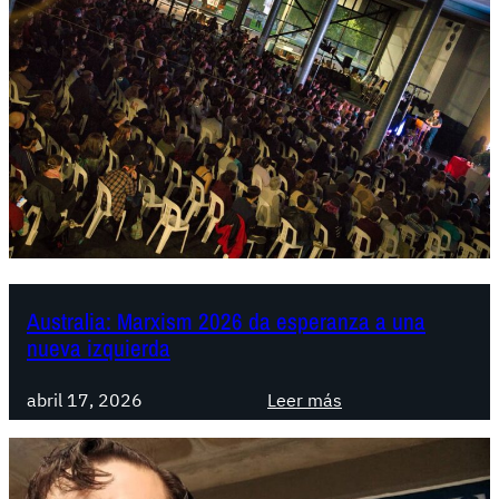
Australia: Marxism 2026 da esperanza a una
nueva izquierda
:
abril 17, 2026
Leer más
A
u
s