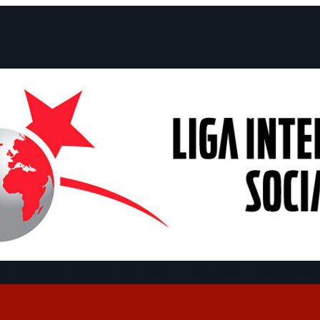
claraciones
Campañas
Polémicas
Fechas
¿Quiénes somos?
Con