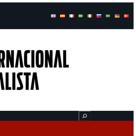
Buscar
gresos
Aquí nos encuentra
Videos