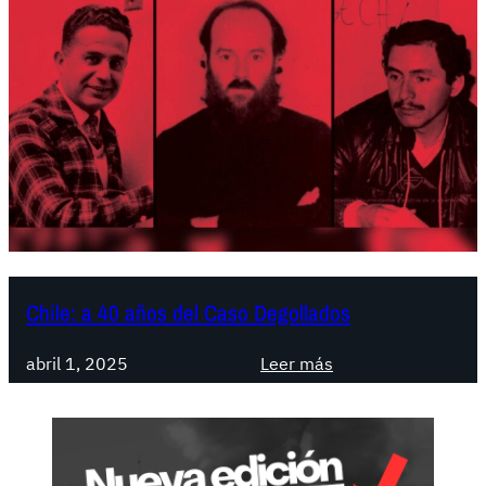
Chile: a 40 años del Caso Degollados
:
abril 1, 2025
Leer más
C
h
i
l