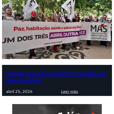
Portugal: ¡Viva el 25 de abril! Pero hace falta una
nueva revolución!
:
abril 25, 2026
Leer más
P
o
r