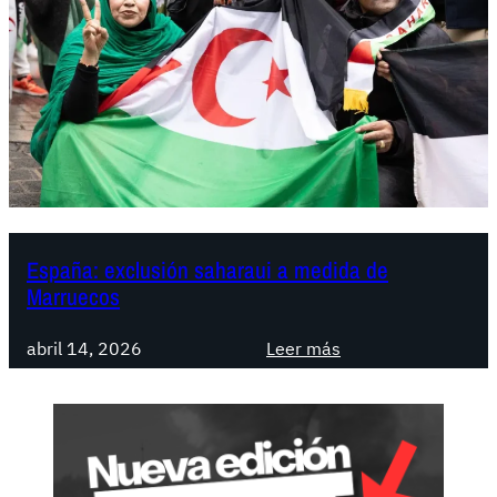
España: exclusión saharaui a medida de
Marruecos
:
abril 14, 2026
Leer más
E
s
p
a
ñ