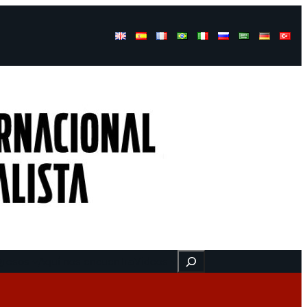
Buscar
gresos
Aquí nos encuentra
Videos