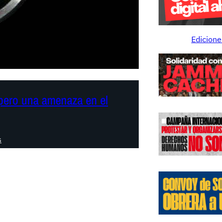
Edicione
, pero una amenaza en el
:
s
L
a
I
A
:
u