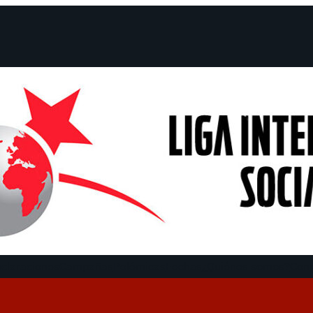
claraciones
Campañas
Polémicas
Fechas
¿Quiénes somos?
Con