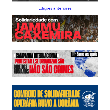
s
Edições anteriores
o
c
i
a
l
i
s
m
o
,
a
m
e
a
ç
a
s