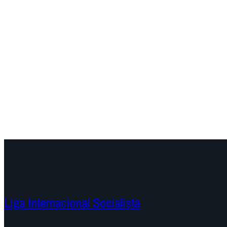
Liga Internacional Socialista