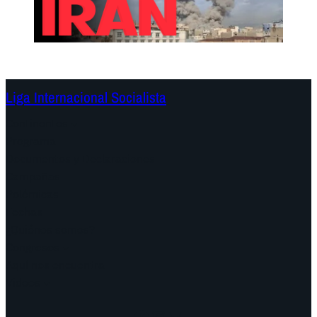
Liga Internacional Socialista
Continentes
Programa
Documentos y Declaraciones
Campañas
Polémicas
Fechas
¿Quiénes somos?
Congresos
Aquí nos encuentra
Videos
Facebook
Instagram
Mail