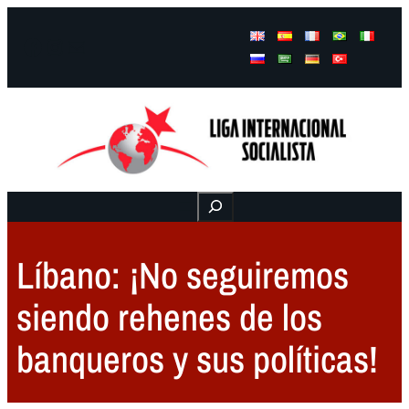
Facebook
Instagram
Mail
Buscar
Líbano: ¡No seguiremos
siendo rehenes de los
banqueros y sus políticas!