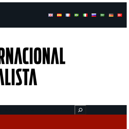
Buscar
gresos
Aquí nos encuentra
Videos