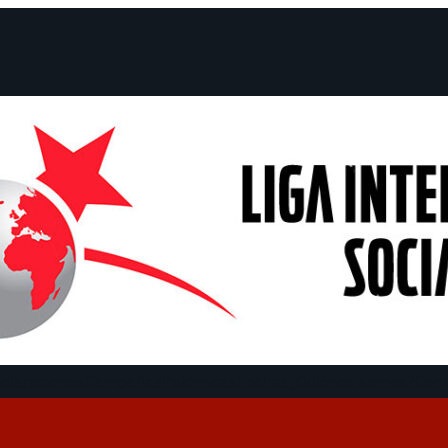
claraciones
Campañas
Polémicas
Fechas
¿Quiénes somos?
Con