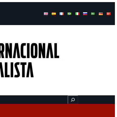
Buscar
gresos
Aquí nos encuentra
Videos