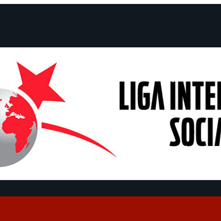
claraciones
Campañas
Polémicas
Fechas
¿Quiénes somos?
Con