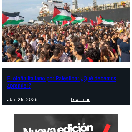
v
i
a
:
u
n
a
r
e
v
o
El otoño italiano por Palestina: ¿Qué debemos
aprender?
l
u
:
c
abril 25, 2026
Leer más
E
i
l
ó
o
n
t
d