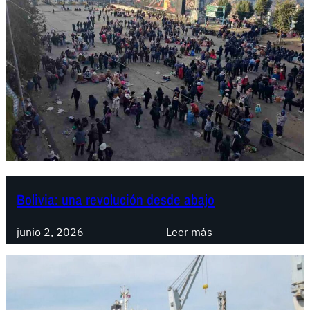
Bolivia: una revolución desde abajo
:
junio 2, 2026
Leer más
B
o
l
i