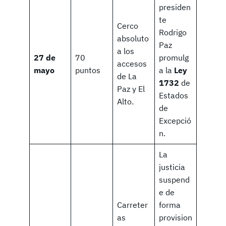
presiden
te
Cerco
Rodrigo
absoluto
Paz
a los
27 de
70
promulg
accesos
mayo
puntos
a la
Ley
de La
1732
de
Paz y El
Estados
Alto.
de
Excepció
n.
La
justicia
suspend
e de
Carreter
forma
as
provision