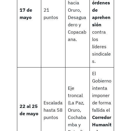
hacia
órdenes
17 de
21
Oruro,
de
mayo
puntos
Desagua
aprehen
dero y
sión
Copacab
contra
ana.
los
líderes
sindicale
s.
El
Gobierno
Eje
intenta
troncal
imponer
Escalada
(La Paz,
de forma
22 al 25
hasta 58
Oruro,
fallida el
de mayo
puntos
Cochaba
Corredor
mba y
Humanit