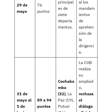
principal
al los
29 de
76
es de
mandam
mayo
puntos
siete
ientos
departa
de
mentos.
aprehen
sión de
la
dirigenci
a.
La COB
realiza
su
Cochaba
ampliad
mba
o,
31 de
(32)
, La
rechaza
mayo al
89 a 94
Paz (19),
el
1 de
puntos
Potosí
diálogo