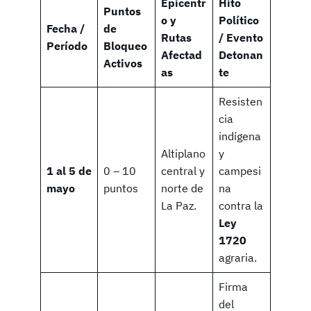
Epicentr
Hito
Puntos
o y
Político
Fecha /
de
Rutas
/ Evento
Período
Bloqueo
Afectad
Detonan
Activos
as
te
Resisten
cia
indígena
Altiplano
y
1 al 5 de
0 – 10
central y
campesi
mayo
puntos
norte de
na
La Paz.
contra la
Ley
1720
agraria.
Firma
del