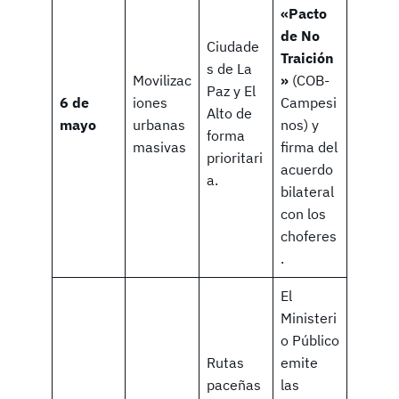
«Pacto
de No
Ciudade
Traición
s de La
Movilizac
»
(COB-
Paz y El
6 de
iones
Campesi
Alto de
mayo
urbanas
nos) y
forma
masivas
firma del
prioritari
acuerdo
a.
bilateral
con los
choferes
.
El
Ministeri
o Público
Rutas
emite
paceñas
las