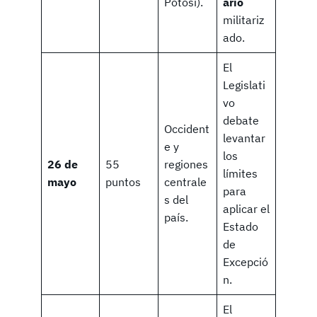
Potosí).
ario
militariz
ado.
El
Legislati
vo
debate
Occident
levantar
e y
los
26 de
55
regiones
límites
mayo
puntos
centrale
para
s del
aplicar el
país.
Estado
de
Excepció
n.
El