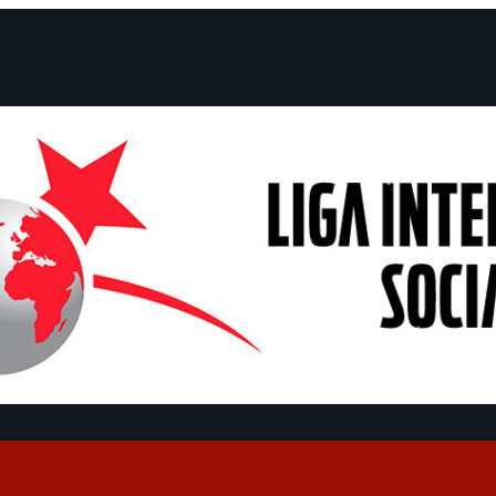
claraciones
Campañas
Polémicas
Fechas
¿Quiénes somos?
Con