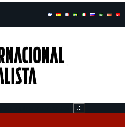
Buscar
gresos
Aquí nos encuentra
Videos