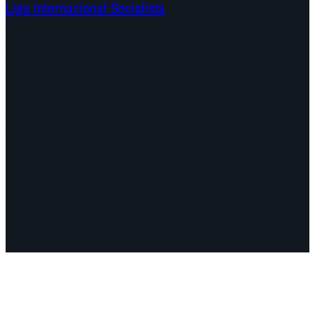
Liga Internacional Socialista
Continentes
Programa
Documentos y Declaraciones
Campañas
Polémicas
Fechas
¿Quiénes somos?
Congresos
Aquí nos encuentra
Videos
Facebook
Instagram
Mail