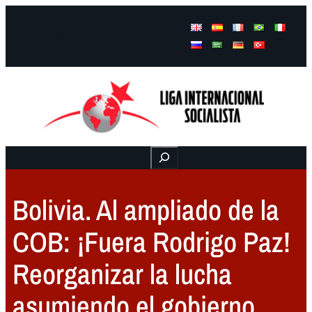
Facebook
Instagram
Mail
Buscar
Bolivia. Al ampliado de la
COB: ¡Fuera Rodrigo Paz!
Reorganizar la lucha
asumiendo el gobierno