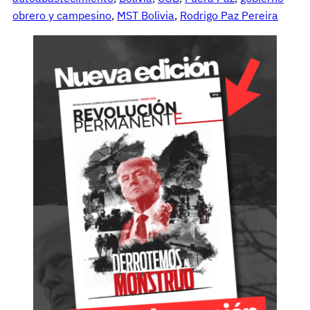
obrero y campesino
, 
MST Bolivia
, 
Rodrigo Paz Pereira