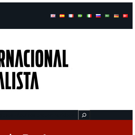
Buscar
gresos
Aquí nos encuentra
Videos