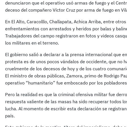
denunciaron que el operativo usó armas de fuego y el Cent
deceso del compañero Víctor Cruz por arma de fuego en Vi
En El Alto, Caracolllo, Challapata, Achica Arriba, entre otr
enfrentamientos con arrestados y heridos por balas y baline
Trabajadores del campo registraron en fotos y videos casq
los militares en el terreno.
El gobierno salió a declarar a la prensa internacional que en
protesta es de unos pocos vándalos de occidente, que no ha
cruelmente de los decesos de hoy y de los cuatro comunar
El ministro de obras públicas, Zamora, primo de Rodrigo Pa
operativo “humanitario” fue emboscado por los pobladores
Pero la realidad es que la criminal ofensiva militar fue der
respuesta valiente de las masas ha sido recuperar todos lo
lucha. Al momento de escribir esta declaración se registra
país.