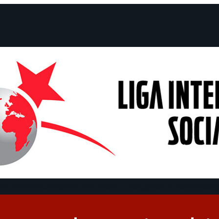
claraciones
Campañas
Polémicas
Fechas
¿Quiénes somos?
Con