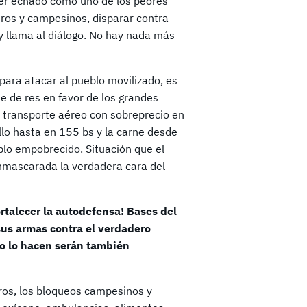
 ser echado como uno de los peores
eros y campesinos, disparar contra
y llama al diálogo. No hay nada más
 para atacar al pueblo movilizado, es
e de res en favor de los grandes
l transporte aéreo con sobreprecio en
ollo hasta en 155 bs y la carne desde
blo empobrecido. Situación que el
nmascarada la verdadera cara del
ortalecer la autodefensa! Bases del
 sus armas contra el verdadero
no lo hacen serán también
ros, los bloqueos campesinos y