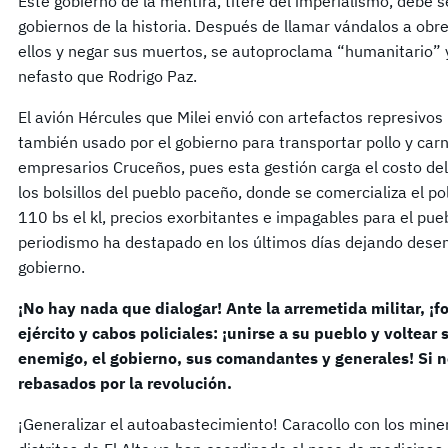
Este gobierno de la mentira, títere del imperialismo, debe
gobiernos de la historia. Después de llamar vándalos a obr
ellos y negar sus muertos, se autoproclama “humanitario” 
nefasto que Rodrigo Paz.
El avión Hércules que Milei envió con artefactos represivos
también usado por el gobierno para transportar pollo y carn
empresarios Cruceños, pues esta gestión carga el costo de
los bolsillos del pueblo paceño, donde se comercializa el p
110 bs el kl, precios exorbitantes e impagables para el pue
periodismo ha destapado en los últimos días dejando dese
gobierno.
¡No hay nada que dialogar! Ante la arremetida militar, ¡f
ejército y cabos policiales: ¡unirse a su pueblo y voltear
enemigo, el gobierno, sus comandantes y generales! Si 
rebasados por la revolución.
¡Generalizar el autoabastecimiento! Caracollo con los mine