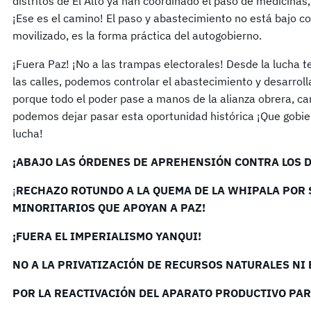
distritos de El Alto ya han coordinado el paso de medicinas
¡Ese es el camino! El paso y abastecimiento no está bajo co
movilizado, es la forma práctica del autogobierno.
¡Fuera Paz! ¡No a las trampas electorales! Desde la lucha t
las calles, podemos controlar el abastecimiento y desarroll
porque todo el poder pase a manos de la alianza obrera, ca
podemos dejar pasar esta oportunidad histórica ¡Que gobie
lucha!
¡ABAJO LAS ÓRDENES DE APREHENSIÓN CONTRA LOS 
¡
RECHAZO ROTUNDO A LA QUEMA DE LA WHIPALA POR 
MINORITARIOS QUE APOYAN A PAZ!
¡FUERA EL IMPERIALISMO YANQUI!
NO A LA PRIVATIZACIÓN DE RECURSOS NATURALES NI
POR LA REACTIVACIÓN DEL APARATO PRODUCTIVO PAR