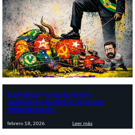
a
s
i
l
:
L
a
d
i
s
p
u
t
Brasil: Boulos y la liquidación de la
independencia del PSOL en una posible
a
federación con el PT
p
o
:
febrero 18, 2026
Leer más
r
B
e