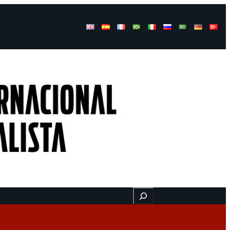
Buscar
gresos
Aquí nos encuentra
Videos