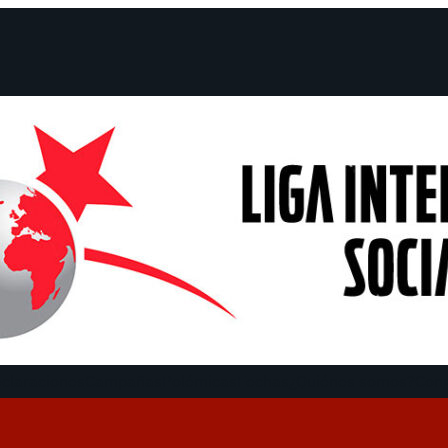
claraciones
Campañas
Polémicas
Fechas
¿Quiénes somos?
Con