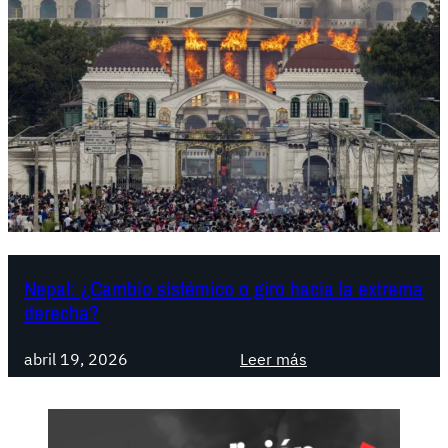
Nepal: ¿Cambio sistémico o giro hacia la extrema
derecha?
:
abril 19, 2026
Leer más
N
e
p