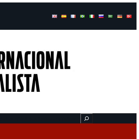
Buscar
gresos
Aquí nos encuentra
Videos