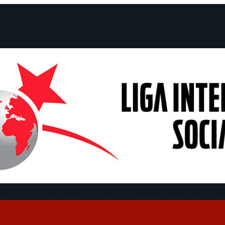
claraciones
Campañas
Polémicas
Fechas
¿Quiénes somos?
Con