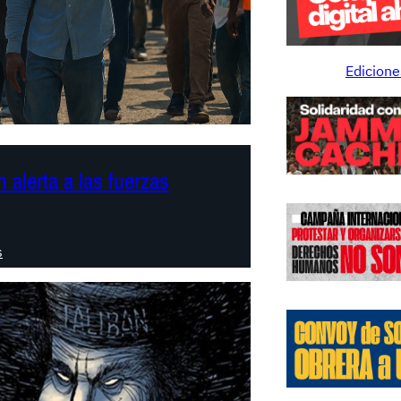
Edicione
 alerta a las fuerzas
:
s
E
l
r
e
g
r