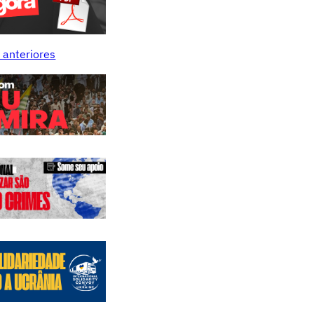
 anteriores