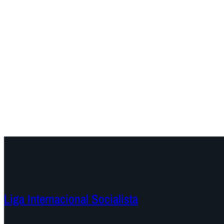
Liga Internacional Socialista