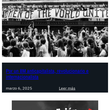
Por un 8M anticapitalista, revolucionario e
internacionalista
:
marzo 6, 2025
Leer más
P
o
r