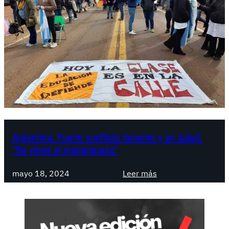
Argentina: Fuerte conflicto docente y en salud.
“Se viene el misionerazo”
:
mayo 18, 2024
Leer más
A
r
g
e