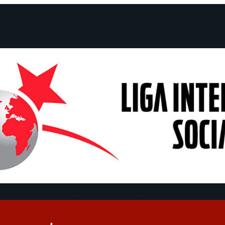
claraciones
Campañas
Polémicas
Fechas
¿Quiénes somos?
Con