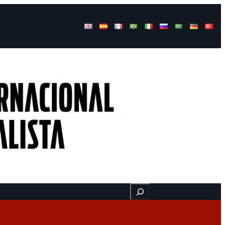
Buscar
gresos
Aquí nos encuentra
Videos