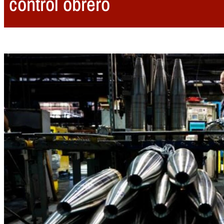
control obrero