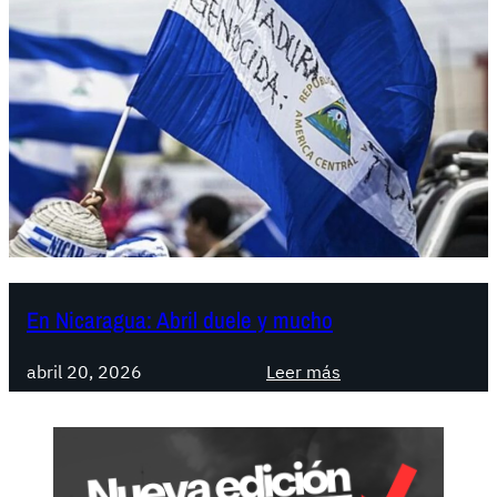
En Nicaragua: Abril duele y mucho
:
abril 20, 2026
Leer más
E
n
N
i