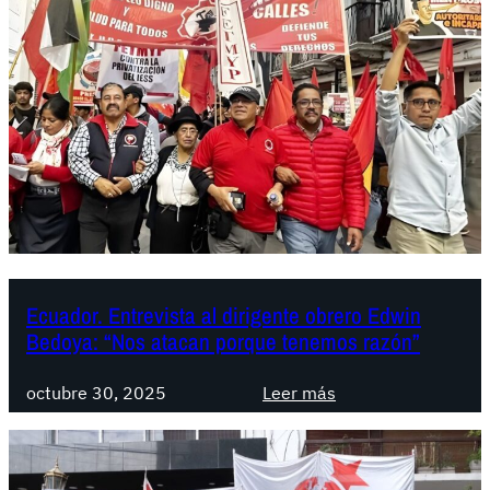
Ecuador. Entrevista al dirigente obrero Edwin
Bedoya: “Nos atacan porque tenemos razón”
:
octubre 30, 2025
Leer más
E
c
u