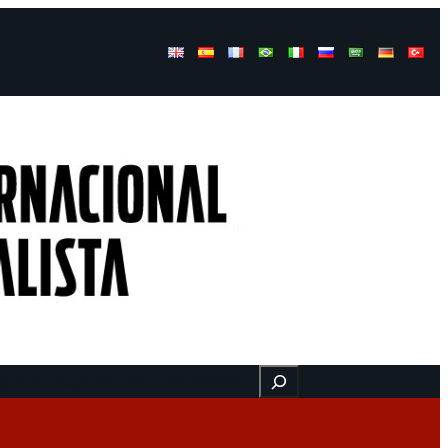
Buscar
gresos
Aquí nos encuentra
Videos