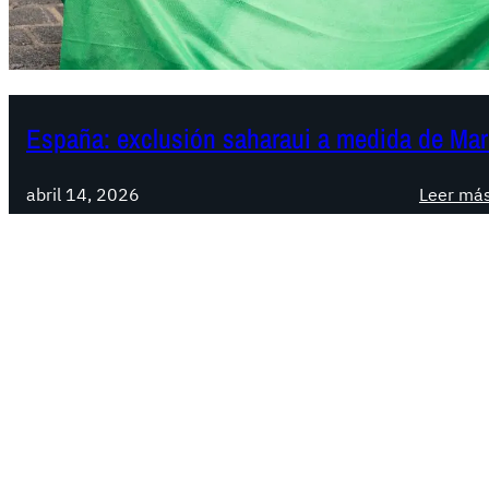
España: exclusión saharaui a medida de Ma
abril 14, 2026
Leer má