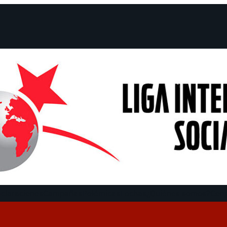
claraciones
Campañas
Polémicas
Fechas
¿Quiénes somos?
Con