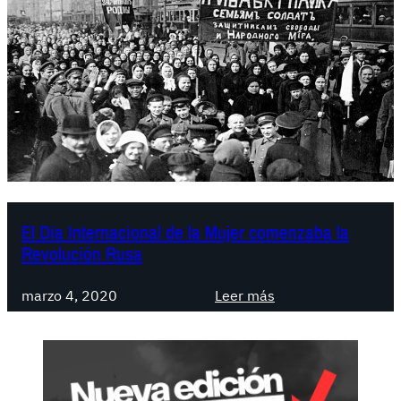
El Día Internacional de la Mujer comenzaba la
Revolución Rusa
:
marzo 4, 2020
Leer más
E
l
D
í