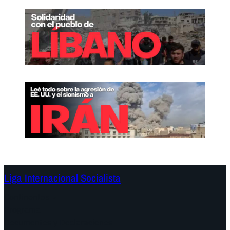
n
Liga Internacional Socialista
Continentes
Programa
Documentos y Declaraciones