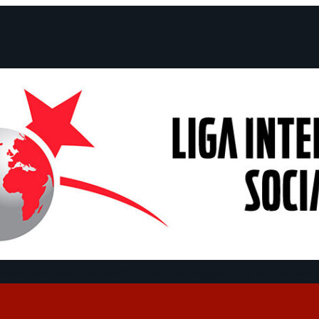
claraciones
Campañas
Polémicas
Fechas
¿Quiénes somos?
Con