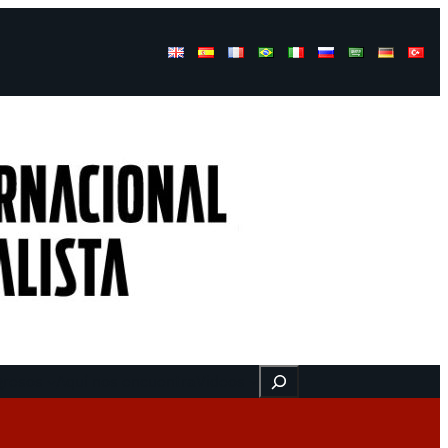
Buscar
gresos
Aquí nos encuentra
Videos