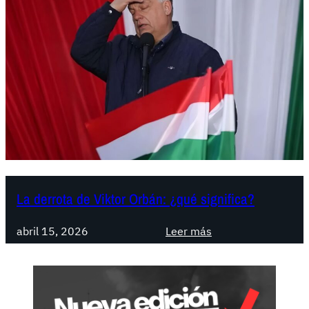
La derrota de Viktor Orbán: ¿qué significa?
:
abril 15, 2026
Leer más
L
a
d
e