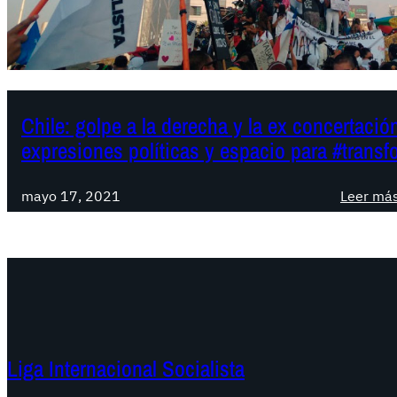
Chile: golpe a la derecha y la ex concertació
expresiones políticas y espacio para #trans
mayo 17, 2021
Leer má
Liga Internacional Socialista