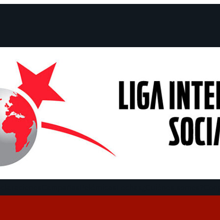
claraciones
Campañas
Polémicas
Fechas
¿Quiénes somos?
Con