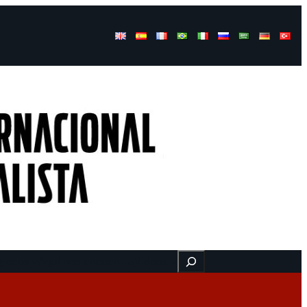
Buscar
gresos
Aquí nos encuentra
Videos