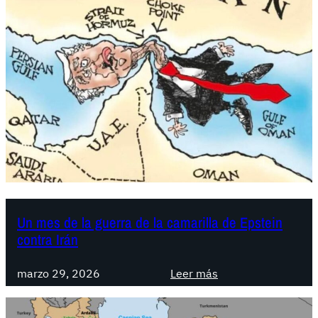
n
e
z
u
e
l
a
:
¡
N
i
t
u
Un mes de la guerra de la camarilla de Epstein
contra Irán
t
e
:
l
marzo 29, 2026
Leer más
U
a
n
j