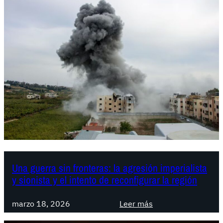
s
t
a
d
o
s
U
n
i
d
o
s
:
L
Una guerra sin fronteras: la agresión imperialista
y sionista y el intento de reconfigurar la región
a
P
:
l
marzo 18, 2026
Leer más
U
a