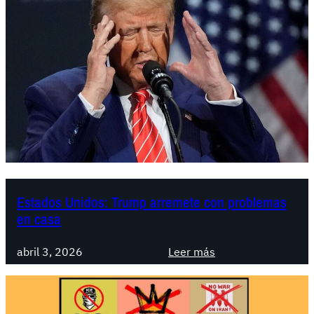
Estados Unidos: Trump arremete con problemas
en casa
:
abril 3, 2026
Leer más
E
s
t