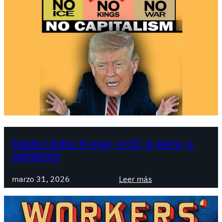
a
d
o
s
U
n
i
d
o
s
:
T
Estados Unidos: Ni reyes, ni ICE, ni guerra, ni
capitalismo!
r
u
:
m
marzo 31, 2026
Leer más
E
p
s
a
t
r