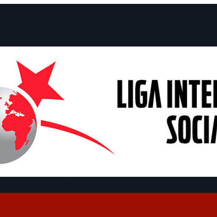
claraciones
Campañas
Polémicas
Fechas
¿Quiénes somos?
Con