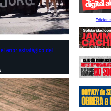
Edicione
el error estratégico del
:
s
A
r
g
e
n
t