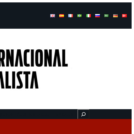
Buscar
gresos
Aquí nos encuentra
Videos