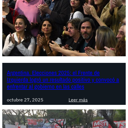
l
t
M
M
i
S
S
n
T
T
a
-
b
y
F
a
r
j
l
e
o
a
n
M
o
t
i
Argentina. Elecciones 2025: el Frente de
p
e
Izquierda logró un resultado positivo y convocó a
l
o
d
enfrentar al gobierno en las calles
e
r
e
i
t
I
:
octubre 27, 2025
Leer más
.
u
z
A
T
n
q
r
e
i
u
g
n
d
i
e