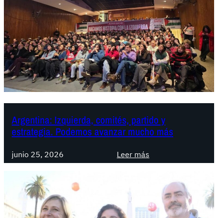
Argentina: Izquierda, comités, partido y
estrategia. Podemos avanzar mucho más
:
junio 25, 2026
Leer más
A
r
g
e
n